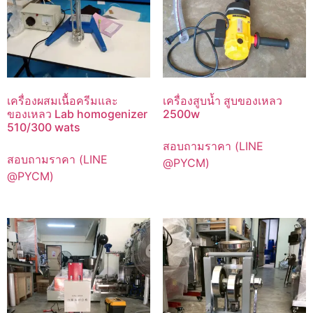
เครื่องผสมเนื้อครีมและ
เครื่องสูบน้ำ สูบของเหลว
ของเหลว Lab homogenizer
2500w
510/300 wats
สอบถามราคา (LINE
สอบถามราคา (LINE
@PYCM)
@PYCM)