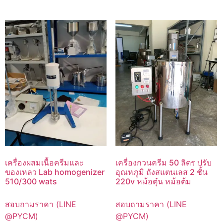
เครื่องผสมเนื้อครีมและ
เครื่องกวนครีม 50 ลิตร ปรับ
ของเหลว Lab homogenizer
อุณหภูมิ ถังสแตนเลส 2 ชั้น
510/300 wats
220v หม้อตุ๋น หม้อต้ม
สอบถามราคา (LINE
สอบถามราคา (LINE
@PYCM)
@PYCM)