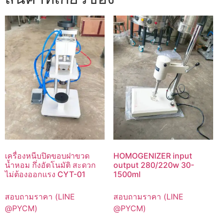
เครื่องหนีบปิดขอบฝาขวด
HOMOGENIZER input
น้ำหอม กึ่งอัตโนมัติ สะดวก
output 280/220w 30-
ไม่ต้องออกแรง CYT-01
1500ml
สอบถามราคา (LINE
สอบถามราคา (LINE
@PYCM)
@PYCM)