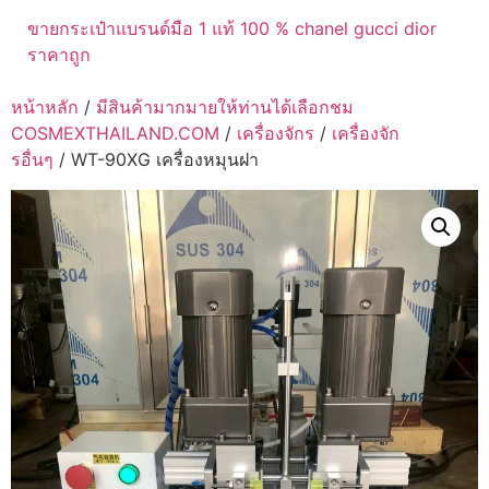
ขายกระเป๋าแบรนด์มือ 1 แท้ 100 % chanel gucci dior
ราคาถูก
หน้าหลัก
/
มีสินค้ามากมายให้ท่านได้เลือกชม
COSMEXTHAILAND.COM
/
เครื่องจักร
/
เครื่องจัก
รอื่นๆ
/ WT-90XG เครื่องหมุนฝา