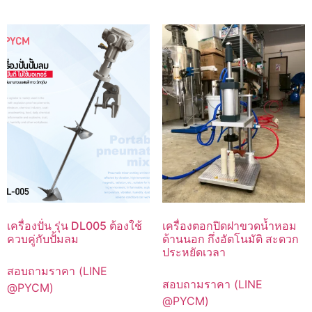
เครื่องปั่น รุ่น DL005 ต้องใช้
เครื่องตอกปิดฝาขวดน้ำหอม
ควบคู่กับปั้มลม
ด้านนอก กึ่งอัตโนมัติ สะดวก
ประหยัดเวลา
สอบถามราคา (LINE
สอบถามราคา (LINE
@PYCM)
@PYCM)