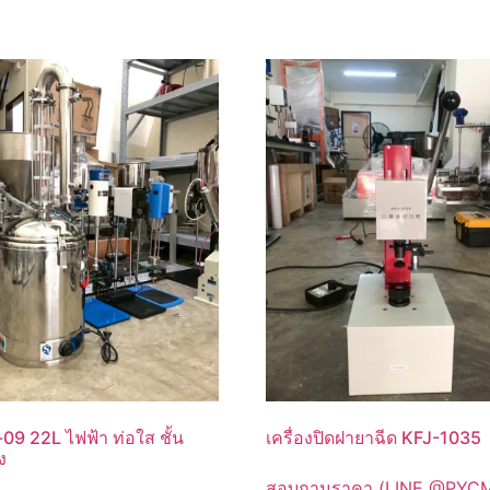
09 22L ไฟฟ้า ท่อใส ชั้น
เครื่องปิดฝายาฉีด KFJ-1035
ง
สอบถามราคา (LINE @PYC