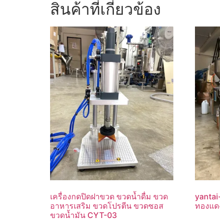
สินค้าที่เกี่ยวข้อง
เครื่องกดปิดฝาขวด ขวดน้ำดื่ม ขวด
yantai-
อาหารเสริม ขวดโปรตีน ขวดซอส
ทองแด
ขวดน้ำมัน CYT-03