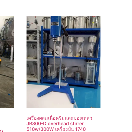
เครื่องผสมเนื้อครีมและของเหลว
JB300-D overhead stirrer
510w/300W เครื่องปั่น 1740
M)