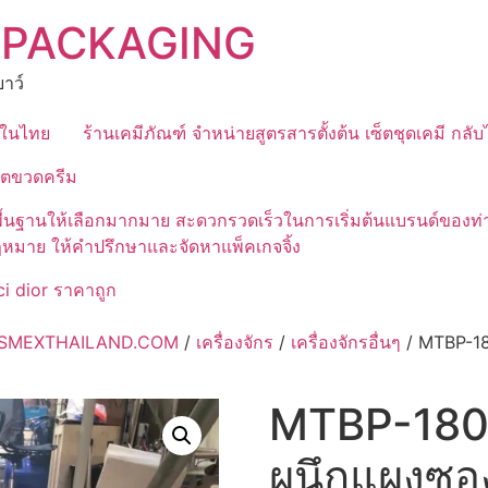
 PACKAGING
าว์
ุดในไทย
ร้านเคมีภัณฑ์ จำหน่ายสูตรสารตั้งต้น เซ็ตชุดเคมี กลั
ิตขวดครีม
มีสูตรพื้นฐานให้เลือกมากมาย สะดวกรวดเร็วในการเริ่มต้นแบรนด์
ฎหมาย ให้คำปรึกษาและจัดหาแพ็คเกจจิ้ง
i dior ราคาถูก
 COSMEXTHAILAND.COM
/
เครื่องจักร
/
เครื่องจักรอื่นๆ
/ MTBP-180
MTBP-180 ม
ผนึกแผงซอง