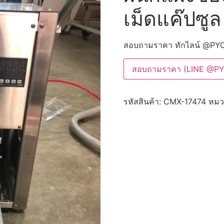
เม็ดแค๊ปซูล
สอบถามราคา ทักไลน์ @PY
สอบถามราคา (LINE @P
รหัสสินค้า:
CMX-17474
หมว