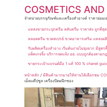
Skip
COSMETICS AND
to
content
จำหน่ายบรรจุภัณฑ์และเครื่องสำอางค์ ราคาย่อมเย
แหล่งขายกระปุกครีม ตลับครีม ราคาส่ง ถูกที่ส
หลอดครีม ขวดสเปรย์ ขวดอาหารเสริม แหล่งผล
รับผลิตเครื่องสำอาง เริ่มต้นง่ายไม่ยุ่งยาก 
แพ็คเกจจิ้ง บริการจดแจ้ง อย. แบบถูกต้องตามก
ขายกระเป๋าแบรนด์มือ 1 แท้ 100 % chanel gucc
หน้าหลัก
/
มีสินค้ามากมายให้ท่านได้เลือกชม
เม็ดแค๊ปซูล เครื่องปิดผนึกซอง