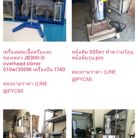
เครื่องผสมเนื้อครีมและ
หม้อต้ม 50ลิตร ทำความร้อน
ของเหลว JB300-D
หม้อต้มรุ่น pro
overhead stirrer
510w/300W เครื่องปั่น 1740
สอบถามราคา (LINE
@PYCM)
สอบถามราคา (LINE
@PYCM)