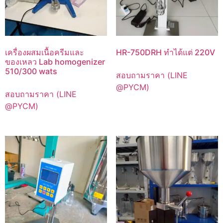
เครื่องผสมเนื้อครีมและ
HR-750DRH ทำได้แต่ 220V
ของเหลว Lab homogenizer
510/300 wats
สอบถามราคา (LINE
@PYCM)
สอบถามราคา (LINE
@PYCM)