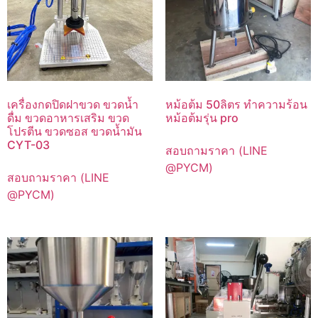
เครื่องกดปิดฝาขวด ขวดน้ำ
หม้อต้ม 50ลิตร ทำความร้อน
ดื่ม ขวดอาหารเสริม ขวด
หม้อต้มรุ่น pro
โปรตีน ขวดซอส ขวดน้ำมัน
CYT-03
สอบถามราคา (LINE
@PYCM)
สอบถามราคา (LINE
@PYCM)