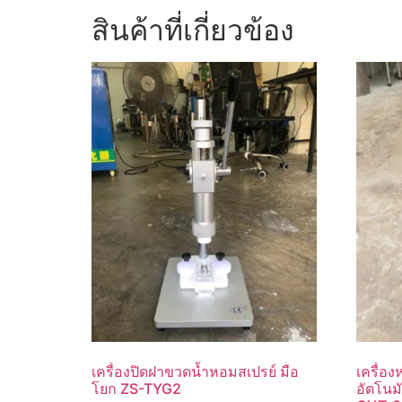
สินค้าที่เกี่ยวข้อง
เครื่องปิดฝาขวดน้ำหอมสเปรย์ มือ
เครื่อ
โยก ZS-TYG2
อัตโนม