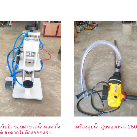
งหนีบปิดขอบฝาขวดน้ำหอม กึ่ง
เครื่องสูบน้ำ สูบของเหลว 2
ัติ สะดวกไม่ต้องออกแรง