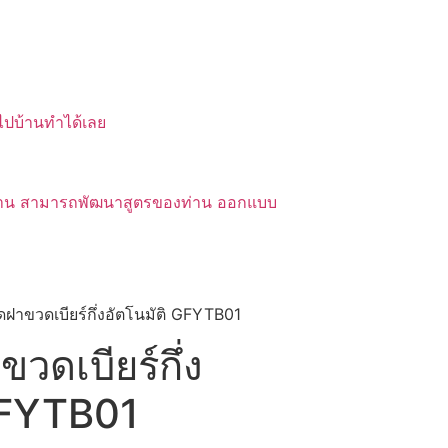
บไปบ้านทำได้เลย
ของท่าน สามารถพัฒนาสูตรของท่าน ออกแบบ
ิดฝาขวดเบียร์กึ่งอัตโนมัติ GFYTB01
ขวดเบียร์กึ่ง
GFYTB01