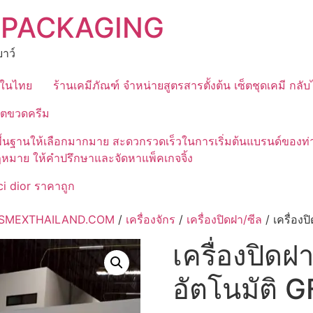
 PACKAGING
าว์
ุดในไทย
ร้านเคมีภัณฑ์ จำหน่ายสูตรสารตั้งต้น เซ็ตชุดเคมี กลั
ิตขวดครีม
มีสูตรพื้นฐานให้เลือกมากมาย สะดวกรวดเร็วในการเริ่มต้นแบรนด์
ฎหมาย ให้คำปรึกษาและจัดหาแพ็คเกจจิ้ง
i dior ราคาถูก
 COSMEXTHAILAND.COM
/
เครื่องจักร
/
เครื่องปิดฝา/ซีล
/ เครื่องป
เครื่องปิดฝา
อัตโนมัติ 