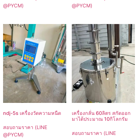
@PYCM)
@PYCM)
ndj-5s เครื่องวัดความหนืด
เครื่องกลั่น 60ลิตร สกัดออก
มาได้ประมาณ 10กิโลกรัม
สอบถามราคา (LINE
สอบถามราคา (LINE
@PYCM)