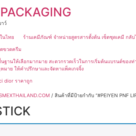
 PACKAGING
าว์
ุดในไทย
ร้านเคมีภัณฑ์ จำหน่ายสูตรสารตั้งต้น เซ็ตชุดเคมี กลั
ิตขวดครีม
มีสูตรพื้นฐานให้เลือกมากมาย สะดวกรวดเร็วในการเริ่มต้นแบรนด์
ฎหมาย ให้คำปรึกษาและจัดหาแพ็คเกจจิ้ง
i dior ราคาถูก
 COSMEXTHAILAND.COM
/ สินค้าที่มีป้ายกำกับ “#PEIYEN PNF L
STICK