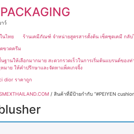
 PACKAGING
าว์
ุดในไทย
ร้านเคมีภัณฑ์ จำหน่ายสูตรสารตั้งต้น เซ็ตชุดเคมี กลั
ิตขวดครีม
มีสูตรพื้นฐานให้เลือกมากมาย สะดวกรวดเร็วในการเริ่มต้นแบรนด์
ฎหมาย ให้คำปรึกษาและจัดหาแพ็คเกจจิ้ง
i dior ราคาถูก
 COSMEXTHAILAND.COM
/ สินค้าที่มีป้ายกำกับ “#PEIYEN cushio
blusher