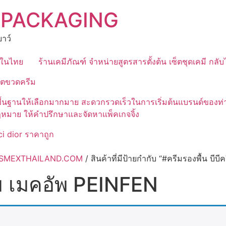
 PACKAGING
าว์
ุดในไทย
ร้านเคมีภัณฑ์ จำหน่ายสูตรสารตั้งต้น เซ็ตชุดเคมี กลั
ิตขวดครีม
มีสูตรพื้นฐานให้เลือกมากมาย สะดวกรวดเร็วในการเริ่มต้นแบรนด์
ฎหมาย ให้คำปรึกษาและจัดหาแพ็คเกจจิ้ง
i dior ราคาถูก
 COSMEXTHAILAND.COM
/ สินค้าที่มีป้ายกำกับ “#ครีมรองพื้น บี
รีม เมคอัพ PEINFEN