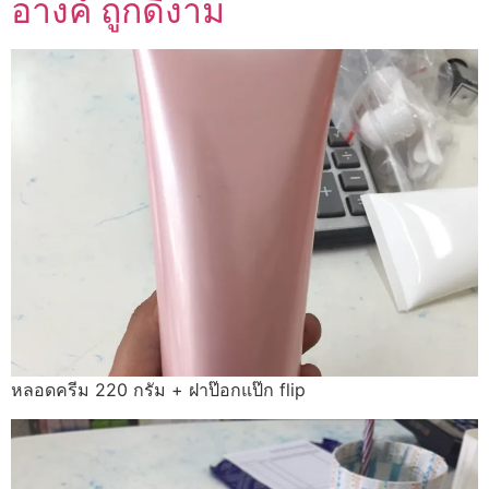
อางค์ ถูกดีงาม
หลอดครีม 220 กรัม + ฝาป๊อกแป๊ก flip