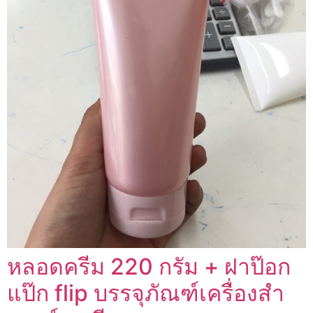
หลอดครีม 220 กรัม + ฝาป๊อก
แป๊ก flip บรรจุภัณฑ์เครื่องสำ