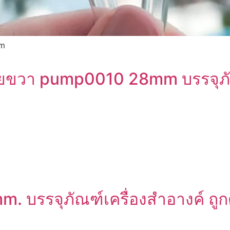
mm
้ายขวา pump0010 28mm บรรจุภัณฑ
mm. บรรจุภัณฑ์เครื่องสำอางค์ ถูก