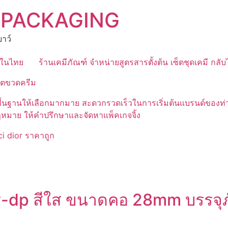
 PACKAGING
าว์
ุดในไทย
ร้านเคมีภัณฑ์ จำหน่ายสูตรสารตั้งต้น เซ็ตชุดเคมี กลั
ิตขวดครีม
มีสูตรพื้นฐานให้เลือกมากมาย สะดวกรวดเร็วในการเริ่มต้นแบรนด์
ฎหมาย ให้คำปรึกษาและจัดหาแพ็คเกจจิ้ง
i dior ราคาถูก
y-dp สีใส ขนาดคอ 28mm บรรจุภัณ