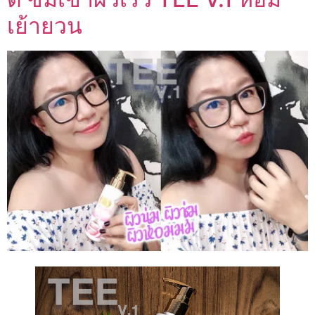
เย้ายวน