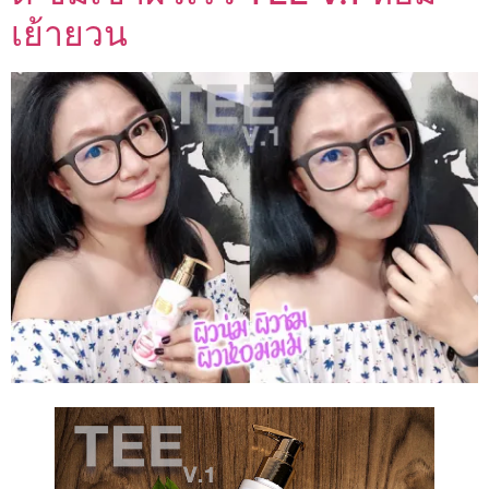
เย้ายวน