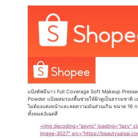
แป้งพัฟมีนาว Full Coverage Soft Makeup Press
Powder แป้งผสมรองพื้นช่วยให้ผิวดูเป็นธรรมชาติ 
ไม่ต้องแต่งหน้าและลดความมันส่วนเกิน ขนาด 16 กร
ทั้งหมด3เฉดสี
<img decoding="async" loading="lazy" c
image-3027" src="https://beautysaisai.c