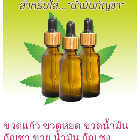
ขวดแก้ว ขวดหยด ขวดน้ำมัน
กัญชา ขาย น้ำมัน กัญ ชง