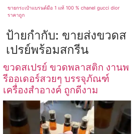
ขายกระเป๋าแบรนด์มือ 1 แท้ 100 % chanel gucci dior
ราคาถูก
ป้ายกำกับ:
ขายส่งขวดส
เปรย์พร้อมสกรีน
ขวดสเปรย์ ขวดพลาสติก งานพ
รีออเดอร์สวยๆ บรรจุภัณฑ์
เครื่องสำอางค์ ถูกดีงาม