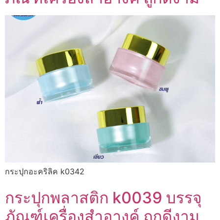
กระปุกอะคริลิค k0342
กระปุกพลาสติก k0039 บรรจุ
ภัณฑ์เครื่องสำอางค์ ถูกดีงาม