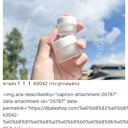
ขายส่ง
K0042 กระปุกกลมตรง
<img aria-describedby="caption-attachment-26787"
data-attachment-id="26787" data-
permalink="https://dbaleshop.com/%e0%b8%82%
k0042-
%e0%b8%81%e0%b8%a3%e0%b8%b0%e0%b8%9b%e0%b