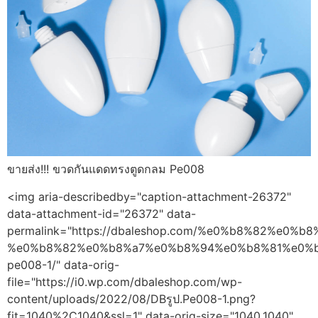
ขายส่ง!!! ขวดกันแดดทรงตูดกลม Pe008
<img aria-describedby="caption-attachment-26372"
data-attachment-id="26372" data-
permalink="https://dbaleshop.com/%e0%b8%82%e
%e0%b8%82%e0%b8%a7%e0%b8%94%e0%b8%81%e0%
pe008-1/" data-orig-
file="https://i0.wp.com/dbaleshop.com/wp-
content/uploads/2022/08/DBรูป.Pe008-1.png?
fit=1040%2C1040&ssl=1" data-orig-size="1040,1040"