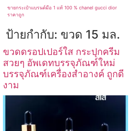
ขายกระเป๋าแบรนด์มือ 1 แท้ 100 % chanel gucci dior
ราคาถูก
ป้ายกำกับ:
ขวด 15 มล.
ขวดดรอปเปอร์ใส กระปุกครีม
สวยๆ อัพเดทบรรจุภัณฑ์ใหม่
บรรจุภัณฑ์เครื่องสำอางค์ ถูกดี
งาม