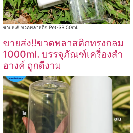
ขายส่ง!! ขวดพลาสติก Pet-SB 50ml.
ขายส่ง!!ขวดพลาสติกทรงกลม
1000ml. บรรจุภัณฑ์เครื่องสำ
อางค์ ถูกดีงาม