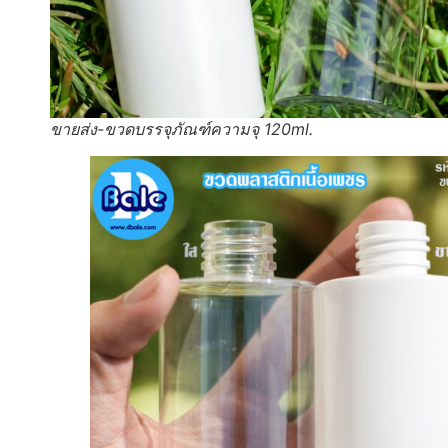
ขายส่ง-ขวดบรรจุภัณฑ์ความจุ 120ml.