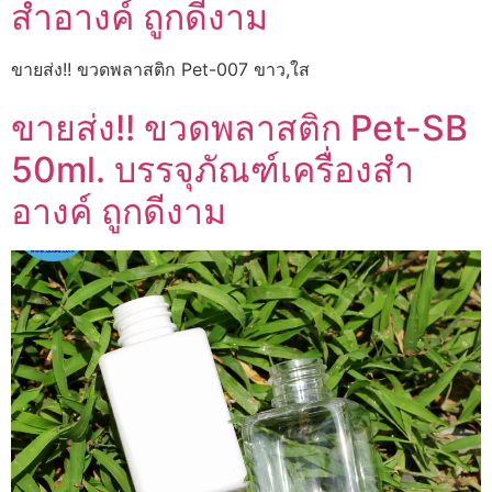
สำอางค์ ถูกดีงาม
ขายส่ง!! ขวดพลาสติก Pet-007 ขาว,ใส
ขายส่ง!! ขวดพลาสติก Pet-SB
50ml. บรรจุภัณฑ์เครื่องสำ
อางค์ ถูกดีงาม