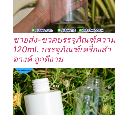
ขายส่ง-ขวดบรรจุภัณฑ์ความ
120ml. บรรจุภัณฑ์เครื่องสำ
อางค์ ถูกดีงาม