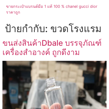
ขายกระเป๋าแบรนด์มือ 1 แท้ 100 % chanel gucci dior
ราคาถูก
ป้ายกำกับ:
ขวดโรงแรม
ขนส่งสินค้าDbale บรรจุภัณฑ์
เครื่องสำอางค์ ถูกดีงาม