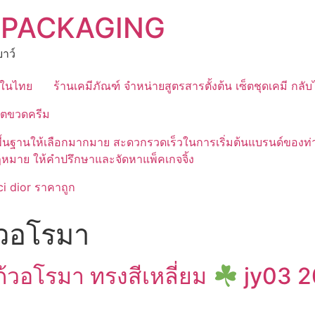
 PACKAGING
าว์
ุดในไทย
ร้านเคมีภัณฑ์ จำหน่ายสูตรสารตั้งต้น เซ็ตชุดเคมี กลั
ิตขวดครีม
มีสูตรพื้นฐานให้เลือกมากมาย สะดวกรวดเร็วในการเริ่มต้นแบรนด์
ฎหมาย ให้คำปรึกษาและจัดหาแพ็คเกจจิ้ง
i dior ราคาถูก
วอโรมา
วอโรมา ทรงสีเหลี่ยม
jy03 2