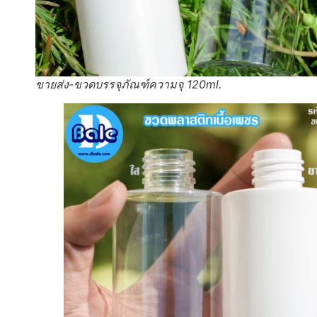
ขายส่ง-ขวดบรรจุภัณฑ์ความจุ 120ml.