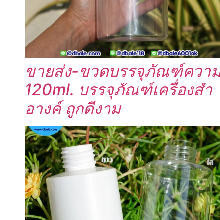
ขายส่ง-ขวดบรรจุภัณฑ์ความ
120ml. บรรจุภัณฑ์เครื่องสำ
อางค์ ถูกดีงาม