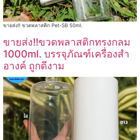
ขายส่ง!! ขวดพลาสติก Pet-SB 50ml.
ขายส่ง!!ขวดพลาสติกทรงกลม
1000ml. บรรจุภัณฑ์เครื่องสำ
อางค์ ถูกดีงาม