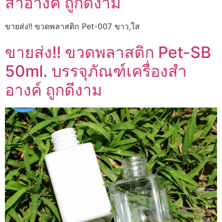
สำอางค์ ถูกดีงาม
ขายส่ง!! ขวดพลาสติก Pet-007 ขาว,ใส
ขายส่ง!! ขวดพลาสติก Pet-SB
50ml. บรรจุภัณฑ์เครื่องสำ
อางค์ ถูกดีงาม