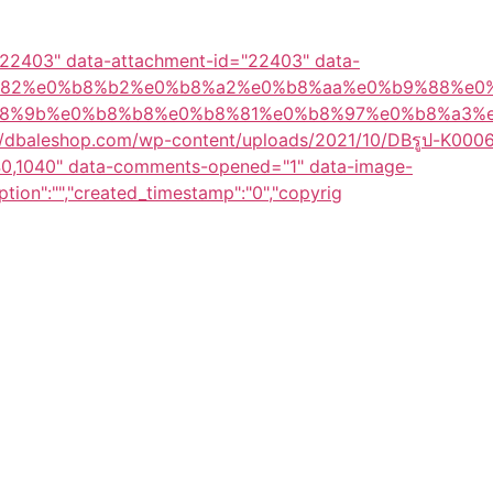
-22403" data-attachment-id="22403" data-
0%b8%82%e0%b8%b2%e0%b8%a2%e0%b8%aa%e0%b9%88%e0
8%9b%e0%b8%b8%e0%b8%81%e0%b8%97%e0%b8%a3%
om/dbaleshop.com/wp-content/uploads/2021/10/DBรูป-K0006
40,1040" data-comments-opened="1" data-image-
aption":"","created_timestamp":"0","copyrig