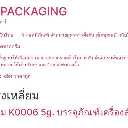
 PACKAGING
าว์
ุดในไทย
ร้านเคมีภัณฑ์ จำหน่ายสูตรสารตั้งต้น เซ็ตชุดเคมี กลั
ิตขวดครีม
มีสูตรพื้นฐานให้เลือกมากมาย สะดวกรวดเร็วในการเริ่มต้นแบรนด์
ฎหมาย ให้คำปรึกษาและจัดหาแพ็คเกจจิ้ง
i dior ราคาถูก
งเหลี่ยม
่ยม K0006 5g. บรรจุภัณฑ์เครื่อง