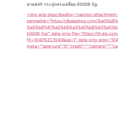
ขายส่ง!!! กระปุกทรงเหลี่ยม K0006 5g.
<img aria-describedby="caption-attachment
permalink="https://dbaleshop.com/%e
%e0%b8%81%e0%b8%a3%e0%b8%b0%e0%b
k0006-5g/" data-orig-file="https://i0.wp.c
fit=1040%2C1040&ssl=1" data-orig-size="10
meta=""aperture":"0","credit":"","camera":"","c