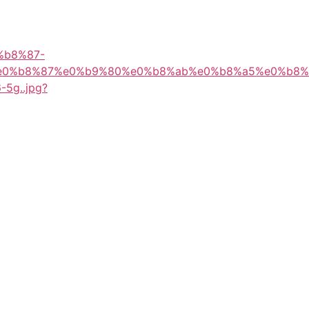
%b8%87-
e0%b8%87%e0%b9%80%e0%b8%ab%e0%b8%a5%e0%b8%
-5g..jpg?