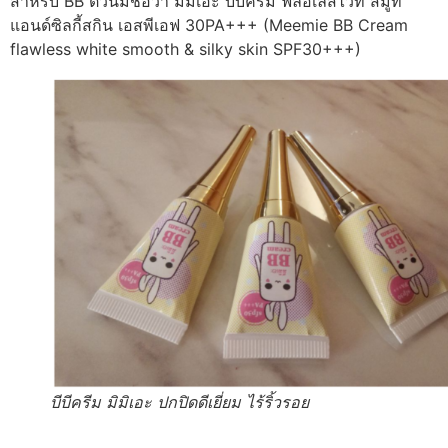
สำหรับ BB ตัวนี้มีชื่อว่า
มีมิเอะ บีบีครีม ฟลอเลสไวท์ สมูท
แอนด์ซิลกี้สกิน เอสพีเอฟ 30PA+++ (Meemie BB Cream
flawless white smooth & silky skin SPF30+++)
บีบีครีม มิมิเอะ ปกปิดดีเยี่ยม ไร้ริ้วรอย