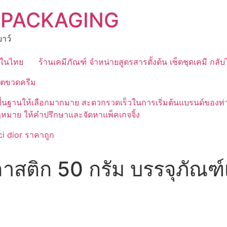
 PACKAGING
าว์
ุดในไทย
ร้านเคมีภัณฑ์ จำหน่ายสูตรสารตั้งต้น เซ็ตชุดเคมี กลั
ิตขวดครีม
มีสูตรพื้นฐานให้เลือกมากมาย สะดวกรวดเร็วในการเริ่มต้นแบรนด์
ฎหมาย ให้คำปรึกษาและจัดหาแพ็คเกจจิ้ง
i dior ราคาถูก
ลาสติก 50 กรัม บรรจุภัณฑ์เ