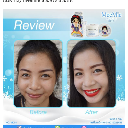
เลยจ้า by meemie สวยจริง สวยทัน