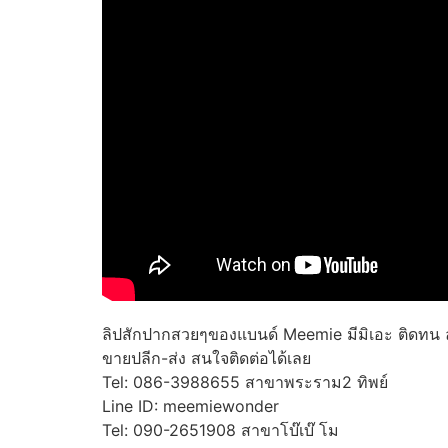
ลิปสักปากสวยๆของแบนด์ Meemie มีมิเอะ ติดทน
ขายปลีก-ส่ง สนใจติดต่อได้เลย
Tel: 086-3988655 สาขาพระราม2 ทิพย์
Line ID: meemiewonder
Tel: 090-2651908 สาขาโบ๊เบ๊ โม