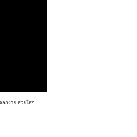
 ลอกง่าย สวยใสๆ