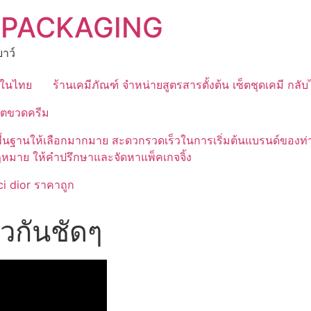
 PACKAGING
าว์
ุดในไทย
ร้านเคมีภัณฑ์ จำหน่ายสูตรสารตั้งต้น เซ็ตชุดเคมี กลั
ิตขวดครีม
มีสูตรพื้นฐานให้เลือกมากมาย สะดวกรวดเร็วในการเริ่มต้นแบรนด์
ฎหมาย ให้คำปรึกษาและจัดหาแพ็คเกจจิ้ง
i dior ราคาถูก
ิวกันชัดๆ