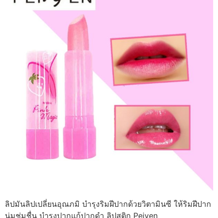
ลิปมันลิปเปลี่ยนอุณภมิ บำรุงริมฝีปากด้วยวิตามินซี ให้ริมฝีปาก
นุ่มชุ่มชื่น บำรุงปากแก้ปากดำ ลิปสติก Peiyen