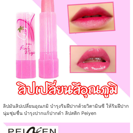
ลิปมันลิปเปลี่ยนอุณภมิ บำรุงริมฝีปากด้วยวิตามินซี ให้ริมฝีปาก
นุ่มชุ่มชื่น บำรุงปากแก้ปากดำ ลิปสติก Peiyen