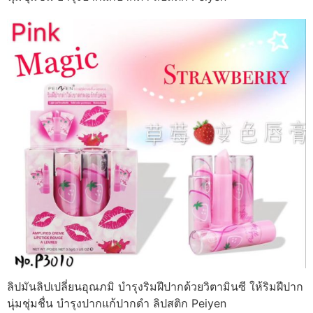
ลิปมันลิปเปลี่ยนอุณภมิ บำรุงริมฝีปากด้วยวิตามินซี ให้ริมฝีปาก
นุ่มชุ่มชื่น บำรุงปากแก้ปากดำ ลิปสติก Peiyen