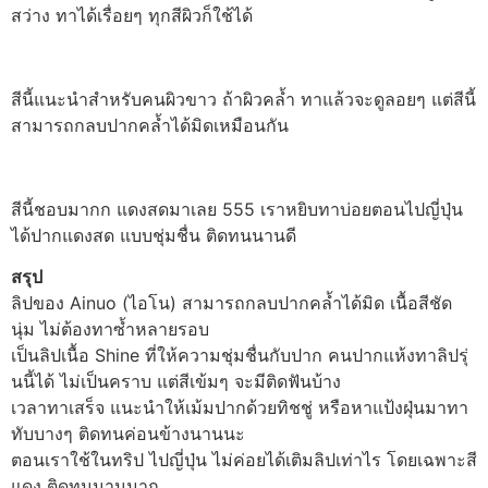
สว่าง ทาได้เรื่อยๆ ทุกสีผิวก็ใช้ได้
สีนี้แนะนำสำหรับคนผิวขาว ถ้าผิวคล้ำ ทาแล้วจะดูลอยๆ แต่สีนี้
สามารถกลบปากคล้ำได้มิดเหมือนกัน
สีนี้ชอบมากก แดงสดมาเลย 555 เราหยิบทาบ่อยตอนไปญี่ปุ่น
ได้ปากแดงสด แบบชุ่มชื่น ติดทนนานดี
สรุป
ลิปของ Ainuo (ไอโน) สามารถกลบปากคล้ำได้มิด เนื้อสีชัด
นุ่ม ไม่ต้องทาซ้ำหลายรอบ
เป็นลิปเนื้อ Shine ที่ให้ความชุ่มชื่นกับปาก คนปากแห้งทาลิปรุ่
นนี้ได้ ไม่เป็นคราบ แต่สีเข้มๆ จะมีติดฟันบ้าง
เวลาทาเสร็จ แนะนำให้เม้มปากด้วยทิชชู่ หรือหาแป้งฝุ่นมาทา
ทับบางๆ ติดทนค่อนข้างนานนะ
ตอนเราใช้ในทริป ไปญี่ปุ่น ไม่ค่อยได้เติมลิปเท่าไร โดยเฉพาะสี
แดง ติดทนนานมาก