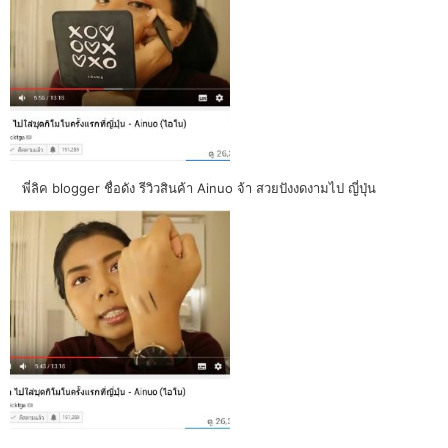
พี่ลิค blogger ชื่อดัง รีวิวสินค้า Ainuo จ้า สวยปังงดงามไป ญี่ปุ่น