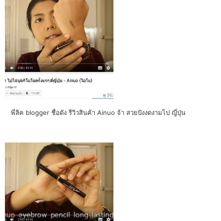
พี่ลิค blogger ชื่อดัง รีวิวสินค้า Ainuo จ้า สวยปังงดงามไป ญี่ปุ่น