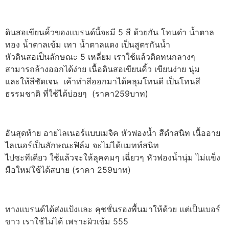
ดินสอเขียนคิ้วของแบรนด์นี้จะมี 5 สี ด้วยกัน โทนดำ น้ำตาล
ทอง น้ำตาลเข้ม เทา น้ำตาลแดง เป็นสูตรกันน้ำ
หัวดินสอเป็นลักษณะ 5 เหลี่ยม เราใช้แล้วติดทนกลางๆ
สามารถล้างออกได้ง่าย เนื้อดินสอเขียนคิ้ว เขียนง่าย นุ่ม
และให้สีชัดเจน เค้าทำสีออกมาได้คลุมโทนดี เป็นโทนสี
ธรรมชาติ ที่ใช้ได้บ่อยๆ (ราคา259บาท)
อันสุดท้าย อายไลเนอร์แบบเมจิค หัวฟองน้ำ สีดำสนิท เนื้ออาย
ไลเนอร์เป็นลักษณะฟิล์ม จะไม่ได้แมทท์สนิท
ไปซะทีเดียว ใช้แล้วจะให้ลุคคมๆ เฉี่ยวๆ หัวฟองน้ำนุ่ม ไม่แข็ง
มือใหม่ใช้ได้สบาย (ราคา 259บาท)
ทางแบรนด์ได้ส่งแป้งและ คุชชั่นรองพื้นมาให้ด้วย แต่เป็นเบอร์
ขาว เราใช้ไม่ได้ เพราะผิวเข้ม 555