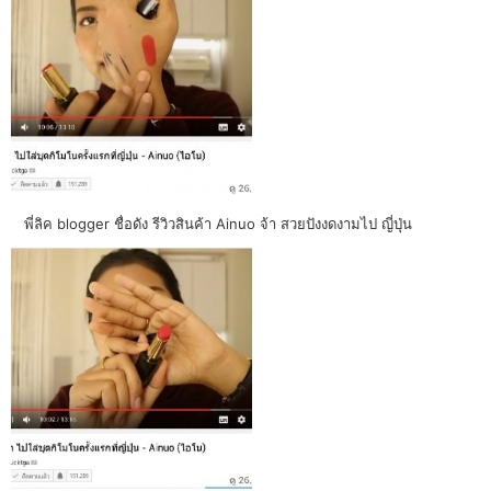
พี่ลิค blogger ชื่อดัง รีวิวสินค้า Ainuo จ้า สวยปังงดงามไป ญี่ปุ่น