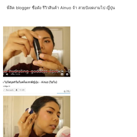
พี่ลิค blogger ชื่อดัง รีวิวสินค้า Ainuo จ้า สวยปังงดงามไป ญี่ปุ่น