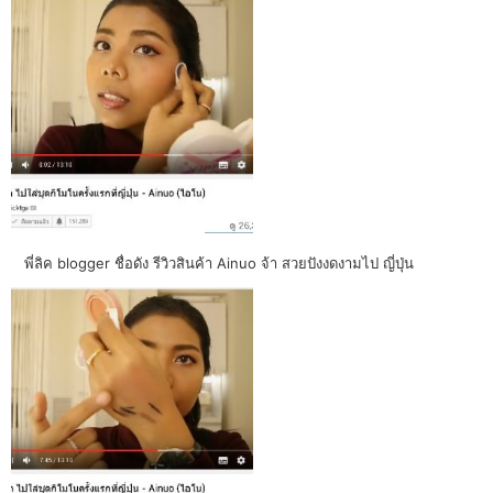
พี่ลิค blogger ชื่อดัง รีวิวสินค้า Ainuo จ้า สวยปังงดงามไป ญี่ปุ่น