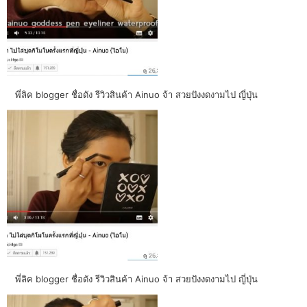
พี่ลิค blogger ชื่อดัง รีวิวสินค้า Ainuo จ้า สวยปังงดงามไป ญี่ปุ่น
พี่ลิค blogger ชื่อดัง รีวิวสินค้า Ainuo จ้า สวยปังงดงามไป ญี่ปุ่น