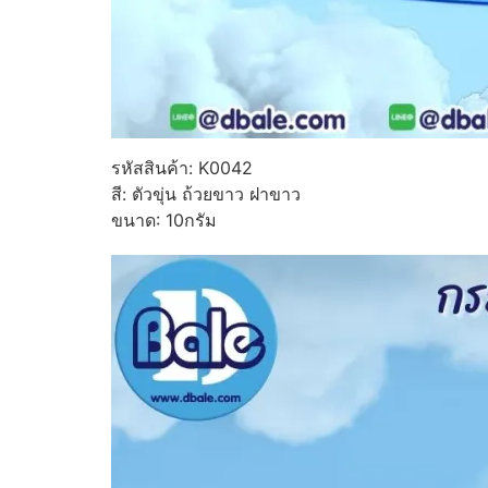
รหัสสินค้า: K0042
สี: ตัวขุ่น ถ้วยขาว ฝาขาว
ขนาด: 10กรัม