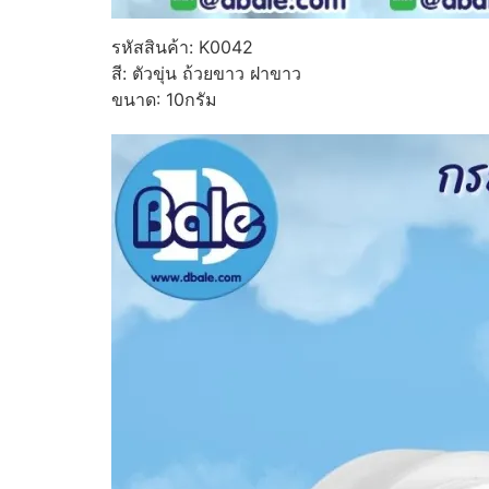
รหัสสินค้า: K0042
สี: ตัวขุ่น ถ้วยขาว ฝาขาว
ขนาด: 10กรัม