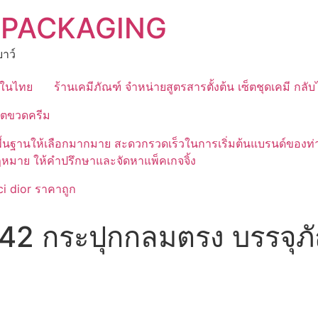
 PACKAGING
าว์
ุดในไทย
ร้านเคมีภัณฑ์ จำหน่ายสูตรสารตั้งต้น เซ็ตชุดเคมี กลั
ิตขวดครีม
มีสูตรพื้นฐานให้เลือกมากมาย สะดวกรวดเร็วในการเริ่มต้นแบรนด์
ฎหมาย ให้คำปรึกษาและจัดหาแพ็คเกจจิ้ง
i dior ราคาถูก
2 กระปุกกลมตรง บรรจุภัณ