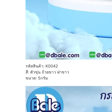
รหัสสินค้า: K0042
สี: ตัวขุ่น ถ้วยขาว ฝาขาว
ขนาด: 5กรัม