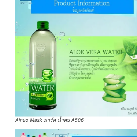
Ainuo Mask มาร์ค น้ำตบ A506