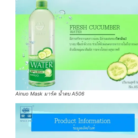
Ainuo Mask มาร์ค น้ำตบ A506