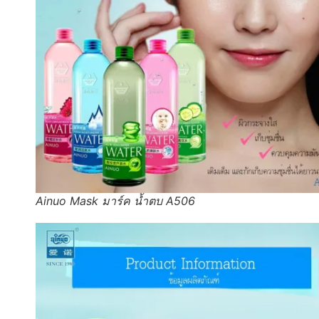
Ainuo Mask มาร์ค น้ำตบ A506