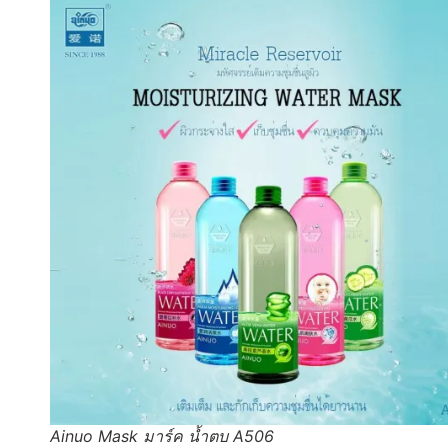
Ainuo Mask มาร์ค น้ำตบ A506