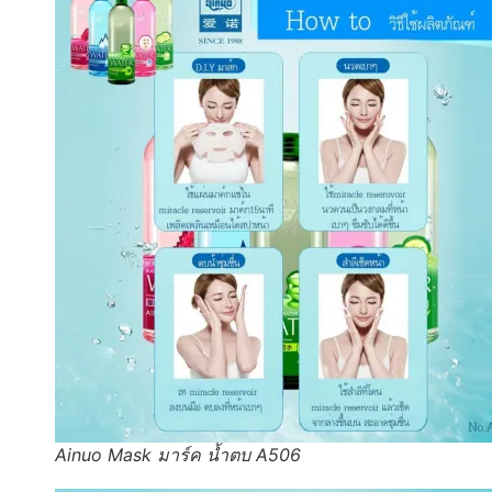
Ainuo Mask มาร์ค น้ำตบ A506