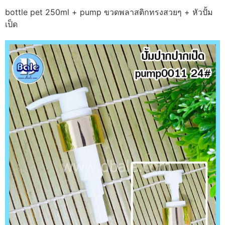
bottle pet 250ml + pump ขวดพลาสติกทรงสวยๆ + หัวปั้ม
เป็ด