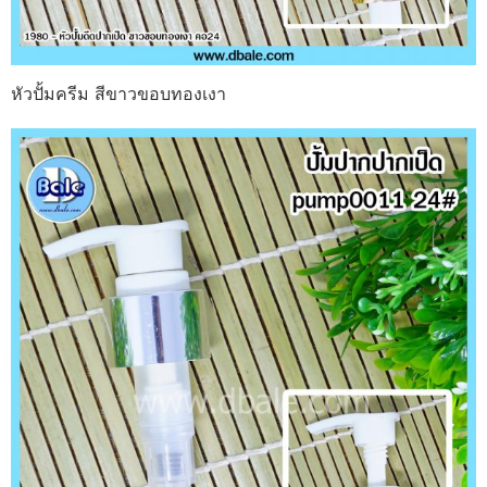
หัวปั้มครีม สีขาวขอบทองเงา