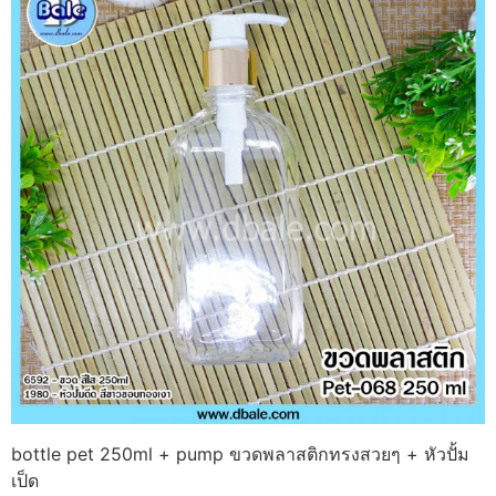
bottle pet 250ml + pump ขวดพลาสติกทรงสวยๆ + หัวปั้ม
เป็ด