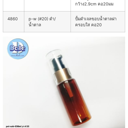
กว้าง2.9cm คอ20มม
4860
p-w (#20) ดำ/
ปั้มดำเจลขอบน้ำตาลฝา
น้ำตาล
ครอบใส คอ20