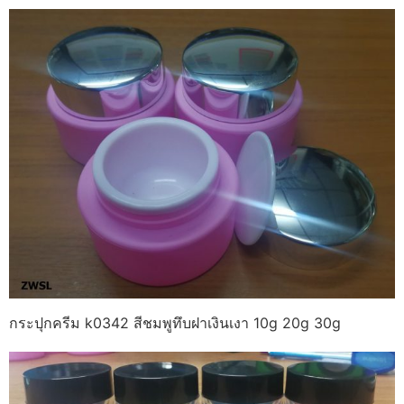
กระปุกครีม k0342 สีชมพูทึบฝาเงินเงา 10g 20g 30g