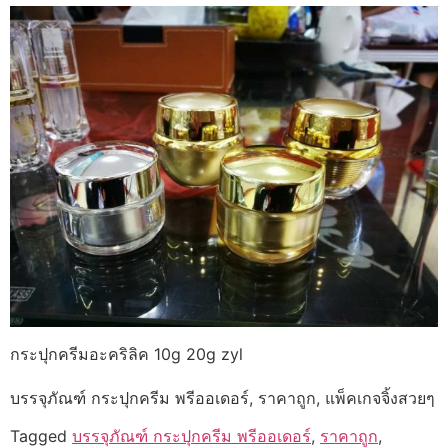
กระปุกครีมอะคริลิค 10g 20g zyl
บรรจุภัณฑ์ กระปุกครีม พรีออเดอร์, ราคาถูก, แพ็คเกจจิ้งสวยๆ
Tagged
บรรจุภัณฑ์ กระปุกครีม พรีออเดอร์
,
ราคาถูก
,