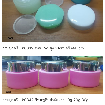
กระปุกครีม k0039 zwsl 5g สูง 31cm กว้าง4.1cm
กระปุกครีม k0342 สีชมพูทึบฝาเงินเงา 10g 20g 30g