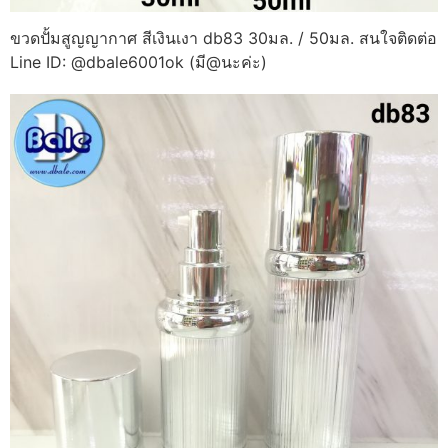
ขวดปั้มสูญญากาศ สีเงินเงา db83 30มล. / 50มล. สนใจติดต่อ
Line ID: @dbale6001ok (มี@นะค่ะ)