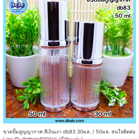
ขวดปั้มสูญญากาศ สีเงินเงา db83 30มล. / 50มล. สนใจติดต่อ
Line ID: @dbale6001ok (มี@นะค่ะ)