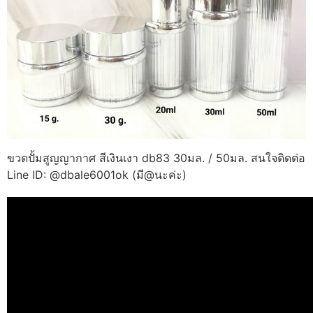
ขวดปั้มสูญญากาศ สีเงินเงา db83 30มล. / 50มล. สนใจติดต่อ
Line ID: @dbale6001ok (มี@นะค่ะ)