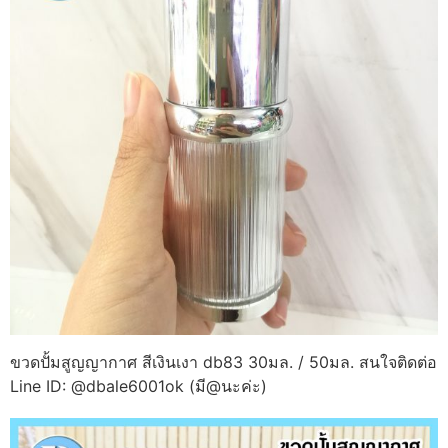
ขวดปั้มสูญญากาศ สีเงินเงา db83 30มล. / 50มล. สนใจติดต่อ
Line ID: @dbale6001ok (มี@นะค่ะ)