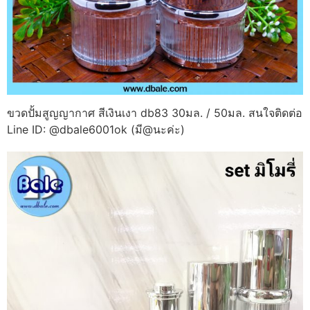
ขวดปั้มสูญญากาศ สีเงินเงา db83 30มล. / 50มล. สนใจติดต่อ
Line ID: @dbale6001ok (มี@นะค่ะ)