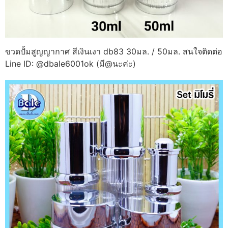
ขวดปั้มสูญญากาศ สีเงินเงา db83 30มล. / 50มล. สนใจติดต่อ
Line ID: @dbale6001ok (มี@นะค่ะ)