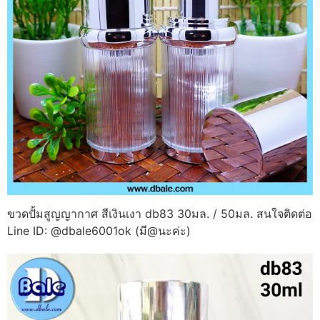
ขวดปั้มสูญญากาศ สีเงินเงา db83 30มล. / 50มล. สนใจติดต่อ
Line ID: @dbale6001ok (มี@นะค่ะ)