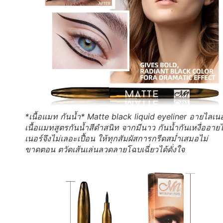
*เนื้อแมท กันน้ำ* Matte black liquid eyeliner อายไลเนอ
เนื้อแมทสูตรกันน้ำสีดำสนิท จากมีนาว กันน้ำกันเหงื่ออาย
เนอร์จึงไม่เลอะเปื้อน ให้ทุกสัมผัสการกรีดสม่ำเสมอไม่
ขาดตอน ตวัดเส้นเล่นลวดลายโฉบเฉี่ยวได้ดั่งใจ