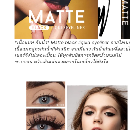
*เนื้อแมท กันน้ำ* Matte black liquid eyeliner อายไลเนอ
เนื้อแมทสูตรกันน้ำสีดำสนิท จากมีนาว กันน้ำกันเหงื่ออาย
เนอร์จึงไม่เลอะเปื้อน ให้ทุกสัมผัสการกรีดสม่ำเสมอไม่
ขาดตอน ตวัดเส้นเล่นลวดลายโฉบเฉี่ยวได้ดั่งใจ