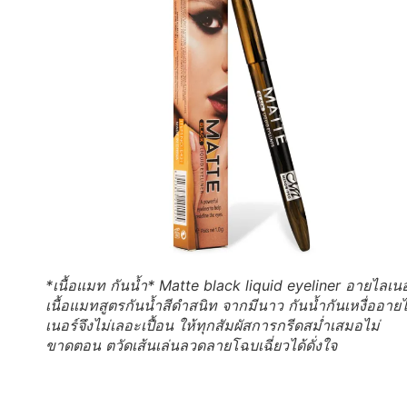
*เนื้อแมท กันน้ำ* Matte black liquid eyeliner อายไลเนอ
เนื้อแมทสูตรกันน้ำสีดำสนิท จากมีนาว กันน้ำกันเหงื่ออาย
เนอร์จึงไม่เลอะเปื้อน ให้ทุกสัมผัสการกรีดสม่ำเสมอไม่
ขาดตอน ตวัดเส้นเล่นลวดลายโฉบเฉี่ยวได้ดั่งใจ