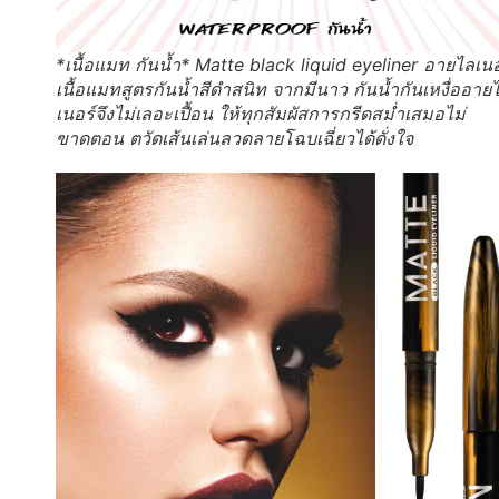
*เนื้อแมท กันน้ำ* Matte black liquid eyeliner อายไลเนอ
เนื้อแมทสูตรกันน้ำสีดำสนิท จากมีนาว กันน้ำกันเหงื่ออาย
เนอร์จึงไม่เลอะเปื้อน ให้ทุกสัมผัสการกรีดสม่ำเสมอไม่
ขาดตอน ตวัดเส้นเล่นลวดลายโฉบเฉี่ยวได้ดั่งใจ