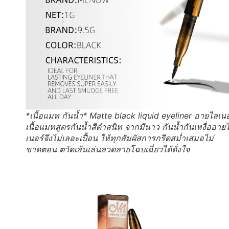
*เนื้อแมท กันน้ำ* Matte black liquid eyeliner อายไลเนอ
เนื้อแมทสูตรกันน้ำสีดำสนิท จากมีนาว กันน้ำกันเหงื่ออาย
เนอร์จึงไม่เลอะเปื้อน ให้ทุกสัมผัสการกรีดสม่ำเสมอไม่
ขาดตอน ตวัดเส้นเล่นลวดลายโฉบเฉี่ยวได้ดั่งใจ