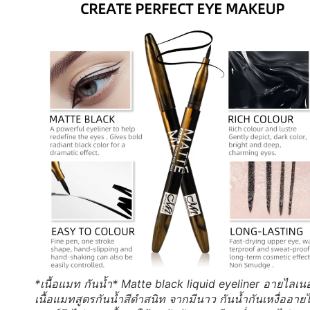
*เนื้อแมท กันน้ำ* Matte black liquid eyeliner อายไลเนอ
เนื้อแมทสูตรกันน้ำสีดำสนิท จากมีนาว กันน้ำกันเหงื่ออาย