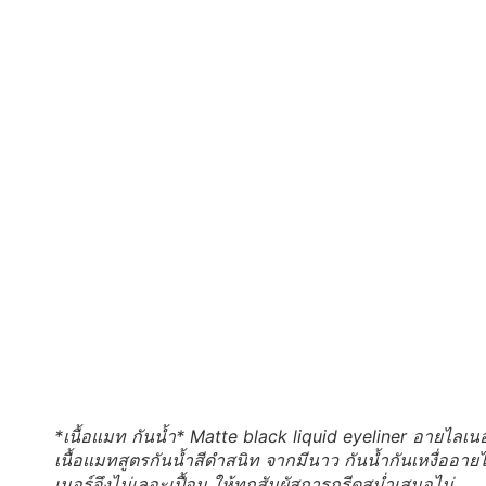
*เนื้อแมท กันน้ำ* Matte black liquid eyeliner อายไลเนอ
เนื้อแมทสูตรกันน้ำสีดำสนิท จากมีนาว กันน้ำกันเหงื่ออาย
เนอร์จึงไม่เลอะเปื้อน ให้ทุกสัมผัสการกรีดสม่ำเสมอไม่