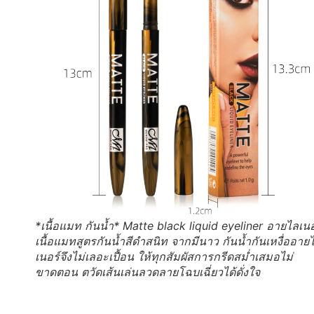
*เนื้อแมท กันน้ำ* Matte black liquid eyeliner อายไลเนอ
เนื้อแมทสูตรกันน้ำสีดำสนิท จากมีนาว กันน้ำกันเหงื่ออาย
เนอร์จึงไม่เลอะเปื้อน ให้ทุกสัมผัสการกรีดสม่ำเสมอไม่
ขาดตอน ตวัดเส้นเล่นลวดลายโฉบเฉี่ยวได้ดั่งใจ