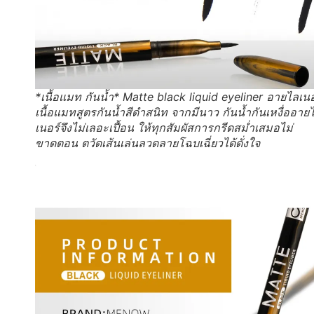
*เนื้อแมท กันน้ำ* Matte black liquid eyeliner อายไลเนอ
เนื้อแมทสูตรกันน้ำสีดำสนิท จากมีนาว กันน้ำกันเหงื่ออาย
เนอร์จึงไม่เลอะเปื้อน ให้ทุกสัมผัสการกรีดสม่ำเสมอไม่
ขาดตอน ตวัดเส้นเล่นลวดลายโฉบเฉี่ยวได้ดั่งใจ