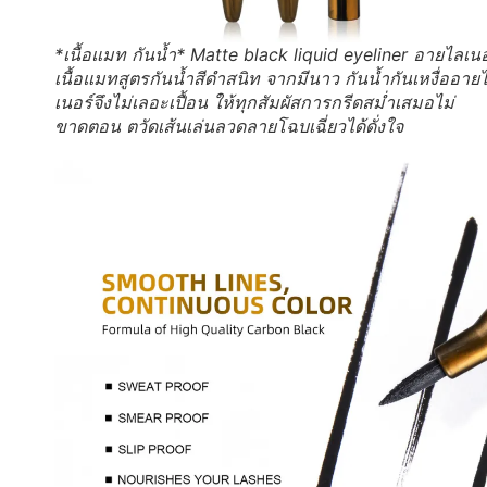
*เนื้อแมท กันน้ำ* Matte black liquid eyeliner อายไลเนอ
เนื้อแมทสูตรกันน้ำสีดำสนิท จากมีนาว กันน้ำกันเหงื่ออาย
เนอร์จึงไม่เลอะเปื้อน ให้ทุกสัมผัสการกรีดสม่ำเสมอไม่
ขาดตอน ตวัดเส้นเล่นลวดลายโฉบเฉี่ยวได้ดั่งใจ