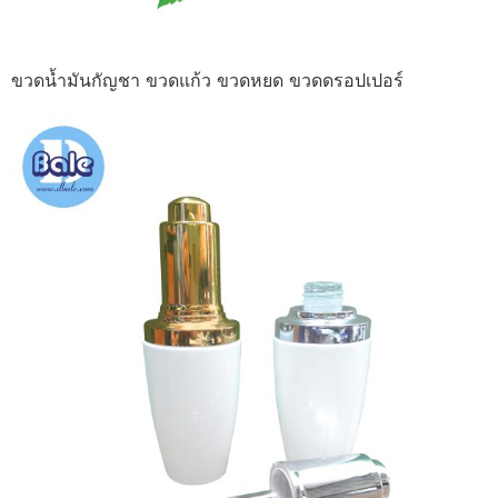
ขวดน้ำมันกัญชา ขวดแก้ว ขวดหยด ขวดดรอปเปอร์