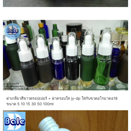
ฝาเกลียวสีขาวดรอปเปอร์ + ฝาครอบใส jy-dp ใส่กับขวดอโรมาคอ18
ขนาด 5 10 15 30 50 100ml