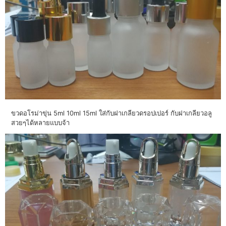
ขวดอโรม่าขุ่น 5ml 10ml 15ml ใส่กับฝาเกลียวดรอปเปอร์ กับฝาเกลียวอลู
สวยๆได้หลายแบบจ้า