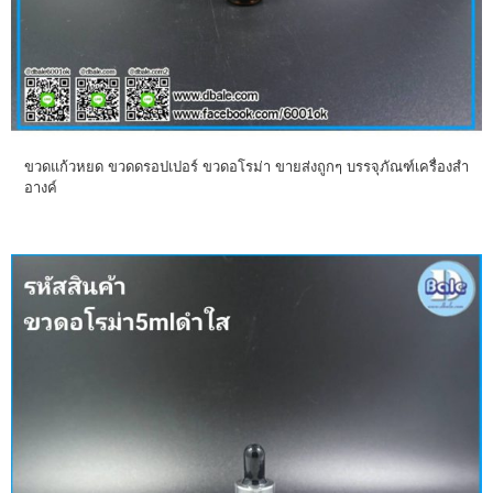
ขวดแก้วหยด ขวดดรอปเปอร์ ขวดอโรม่า ขายส่งถูกๆ บรรจุภัณฑ์เครื่องสำ
อางค์