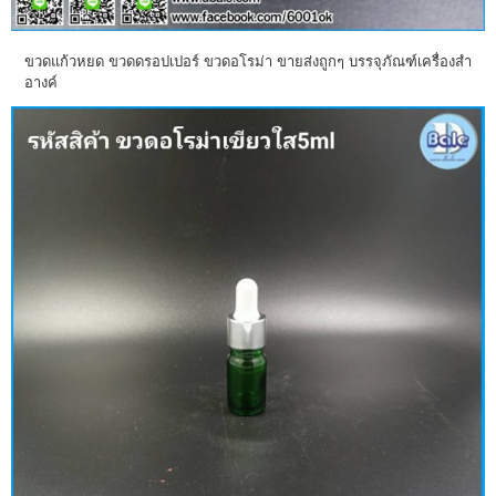
ขวดแก้วหยด ขวดดรอปเปอร์ ขวดอโรม่า ขายส่งถูกๆ บรรจุภัณฑ์เครื่องสำ
อางค์