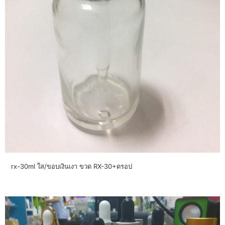
rx-30ml ใส/ขอบเงินเงา ขวด RX-30+ดรอป