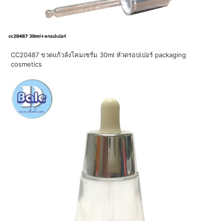
CC20487 ขวดแก้วลังโคมเซรั่ม 30ml หัวดรอปเปอร์ packaging
cosmetics