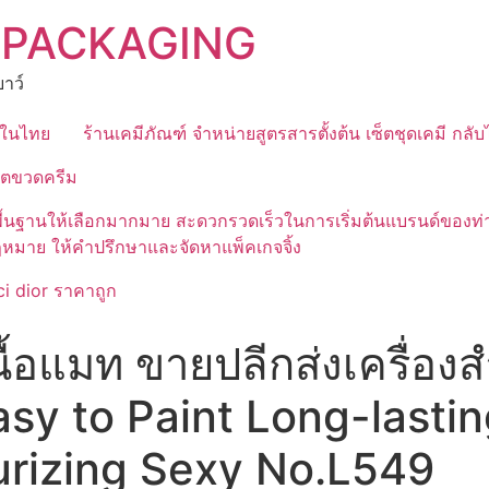
 PACKAGING
าว์
ุดในไทย
ร้านเคมีภัณฑ์ จำหน่ายสูตรสารตั้งต้น เซ็ตชุดเคมี กลั
ิตขวดครีม
มีสูตรพื้นฐานให้เลือกมากมาย สะดวกรวดเร็วในการเริ่มต้นแบรนด์
ฎหมาย ให้คำปรึกษาและจัดหาแพ็คเกจจิ้ง
i dior ราคาถูก
้อแมท ขายปลีกส่งเครื่อง
asy to Paint Long-lasti
urizing Sexy No.L549